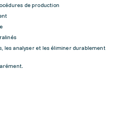
rocédures de production
ent
ue
ralinés
s, les analyser et les éliminer durablement
parément.