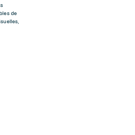
es
ables de
suelles,