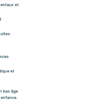
entaux et
t
ultes.
ences
dique et
n bas âge
 enfance.