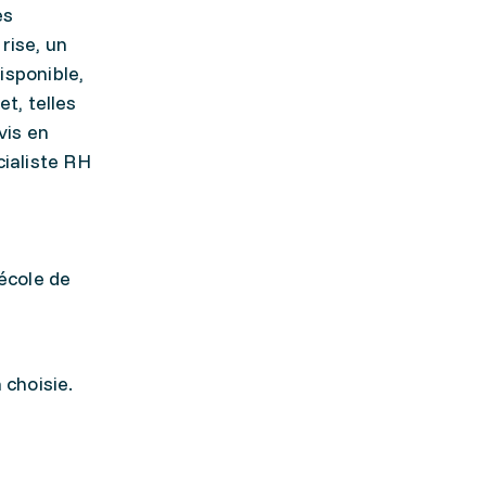
es
rise, un
sponible,
t, telles
vis en
cialiste RH
école de
 choisie.