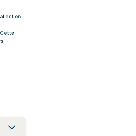
al est en
 Cette
rs