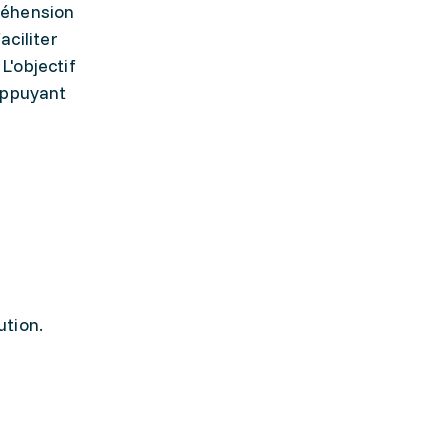
réhension
aciliter
L'objectif
'appuyant
ution.