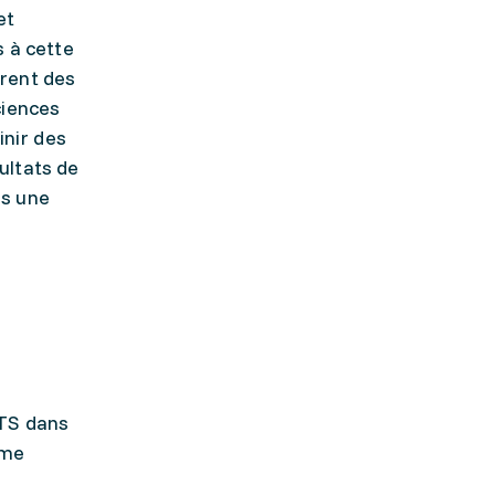
et
s à cette
èrent des
ciences
inir des
ultats de
ns une
CTS dans
mme