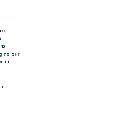
tre
e
ons
gine, sur
es de
le.