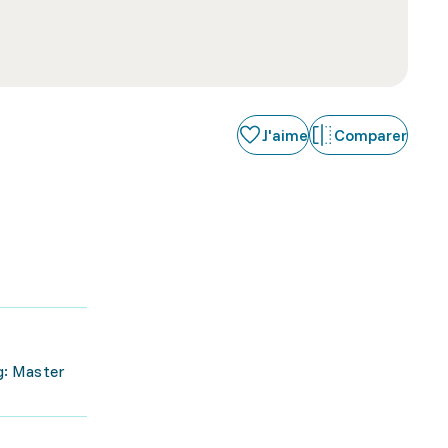
J'aime
Comparer
g: Master