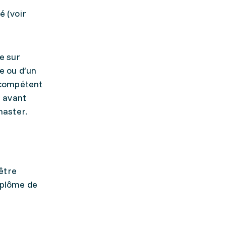
é (voir
e sur
e ou d’un
 compétent
é avant
master.
être
iplôme de