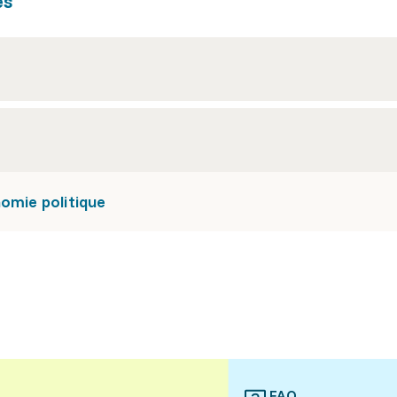
es
nomie politique
FAQ