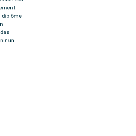
ppement
le diplôme
en
 des
nir un