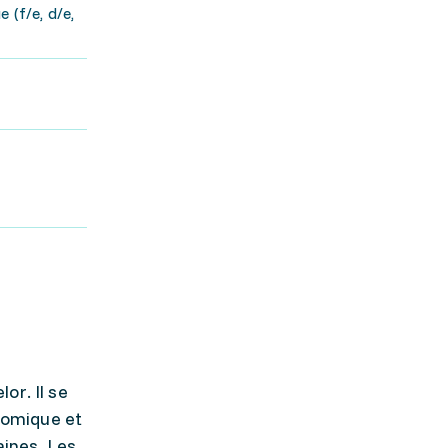
 (f/e, d/e,
or. Il se
nomique et
ines. Les