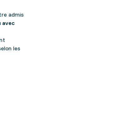
tre admis
u
avec
nt
selon les