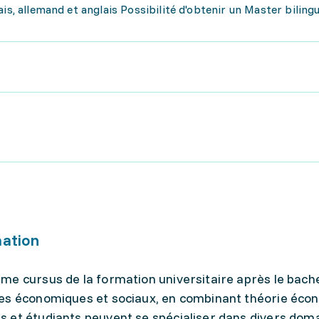
is, allemand et anglais Possibilité d'obtenir un Master bilingue
mation
e cursus de la formation universitaire après le bachel
mes économiques et sociaux, en combinant théorie éco
 et étudiants peuvent se spécialiser dans divers doma