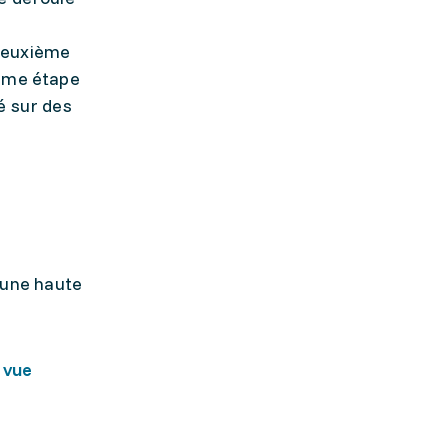
s
 deuxième
ième étape
é sur des
'une haute
 vue