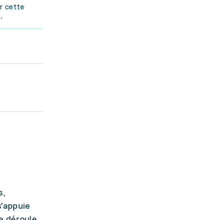
r cette
.
s,
s'appuie
e déroule