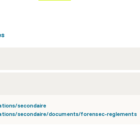
es
ations/secondaire
mations/secondaire/documents/forensec-reglements