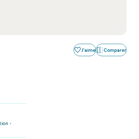
J'aime
Comparer
ion -