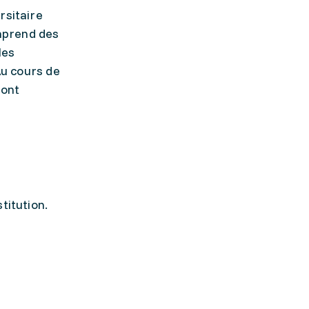
rsitaire
omprend des
les
Au cours de
sont
stitution.