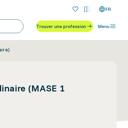
FR
Trouver une profession
Menu
aire)
linaire (MASE 1