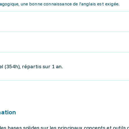
gogique, une bonne connaissance de l’anglais est exigée.
l (354h), répartis sur 1 an.
mation
s bases solides sur les principaux concepts et outils d