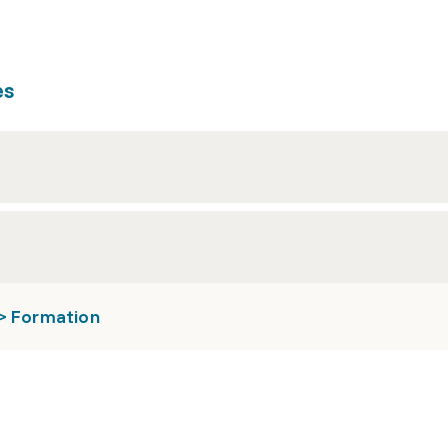
es
 > Formation