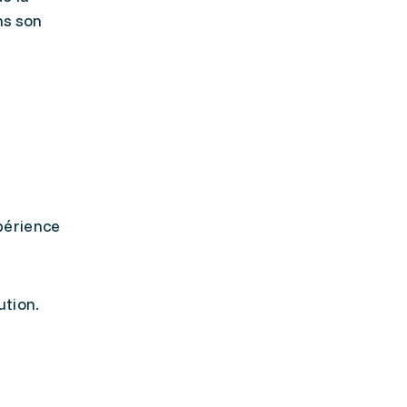
ns son
xpérience
ution.