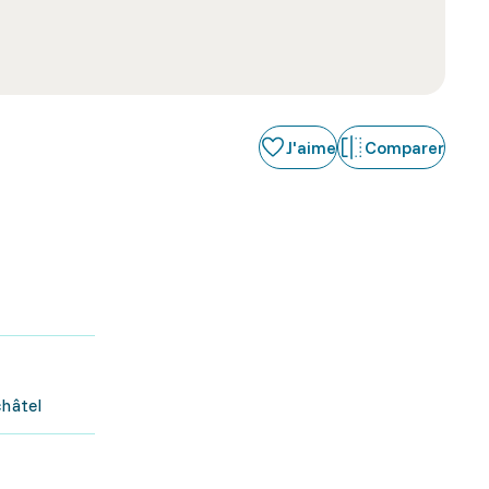
J'aime
Comparer
châtel