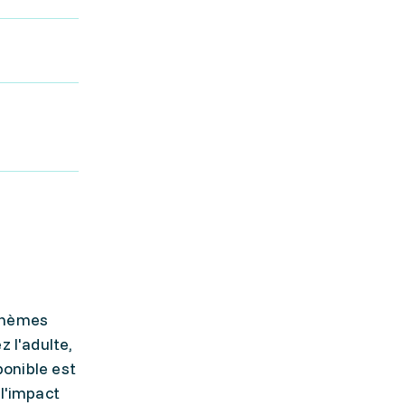
 thèmes
z l'adulte,
ponible est
 l'impact