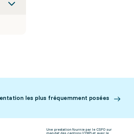
ientation les plus fréquemment posées
Une prestation fournie par le CSFO sur
mandat des cantons (CDIP) et avec le