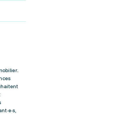
obilier.
ances
uhaitent
t
s
nt·e·s,