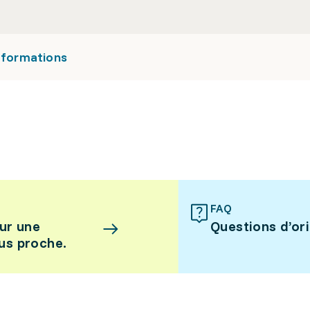
s formations
FAQ
ur une
Questions d’or
lus proche.