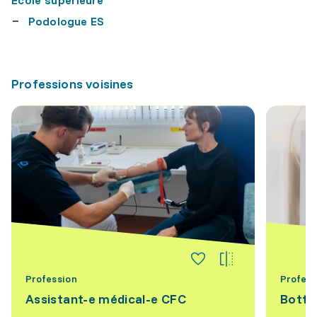
École supérieure
Podologue ES
Professions voisines
Profession
Profess
Assistant-e médical-e CFC
Botti