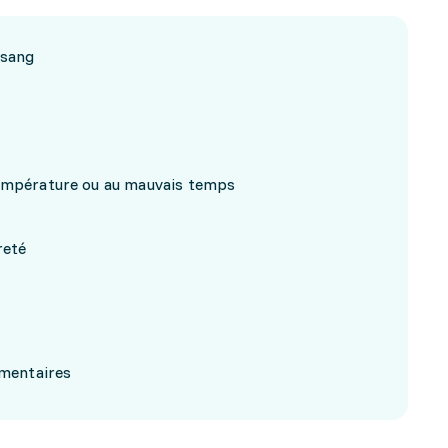
 sang
température ou au mauvais temps
reté
imentaires