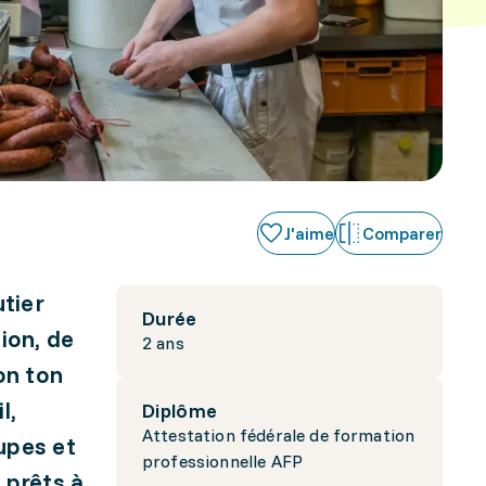
J'aime
Comparer
tier
Durée
ion, de
2 ans
on ton
l,
Diplôme
Attestation fédérale de formation
upes et
professionnelle AFP
 prêts à