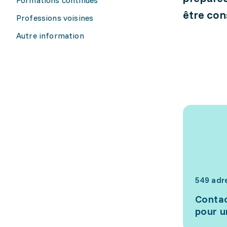
être con
Professions voisines
Autre information
549 adr
Contac
pour u