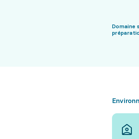
Domaine s
préparati
Environn