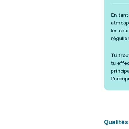
En tant
atmosph
les cha
régulier
Tu trou
tu effe
princip
t'occup
Qualités