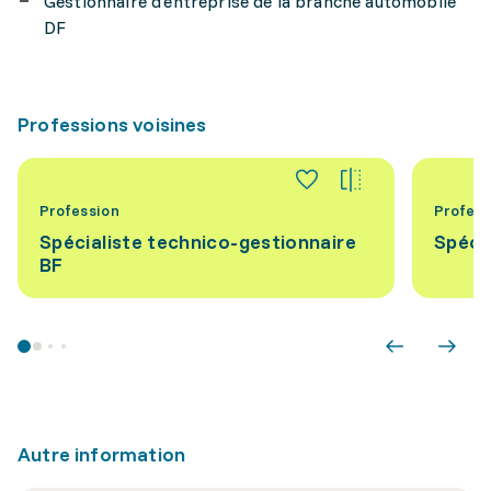
Gestionnaire d'entreprise de la branche automobile
DF
Professions voisines
Profession
Profess
Spécialiste technico-gestionnaire
Spécia
BF
Autre information