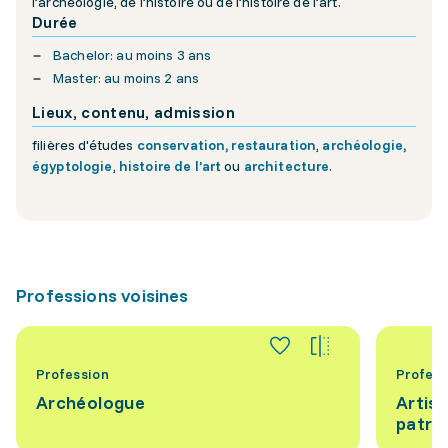
l’archéologie, de l’histoire ou de l’histoire de l’art.
Durée
Bachelor: au moins 3 ans
Master: au moins 2 ans
Lieux, contenu, admission
filières d'études
conservation, restauration
,
archéologie,
égyptologie
,
histoire de l’art
ou
architecture
.
Professions voisines
Profession
Profess
Archéologue
Artis
patrim