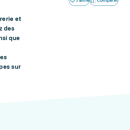
J'aime
Comparer
rerie et
z des
nsi que
des
pes sur