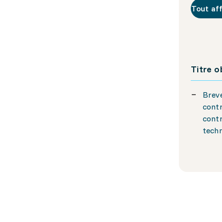
Tout af
Titre 
Breve
cont
contr
techn