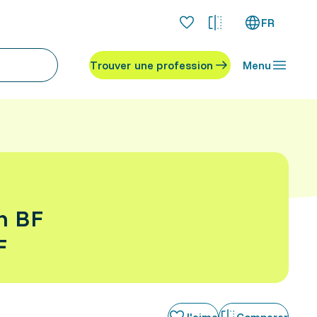
FR
Trouver une profession
Menu
on BF
F