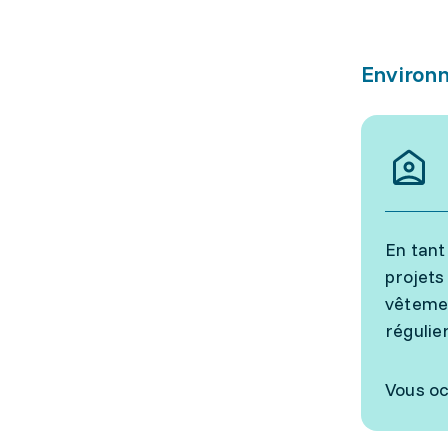
Environn
En tant
projets
vêtemen
régulie
Vous oc