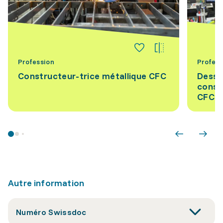
Profession
Profess
Constructeur-trice métallique CFC
Dessi
constr
CFC
Autre information
Numéro Swissdoc