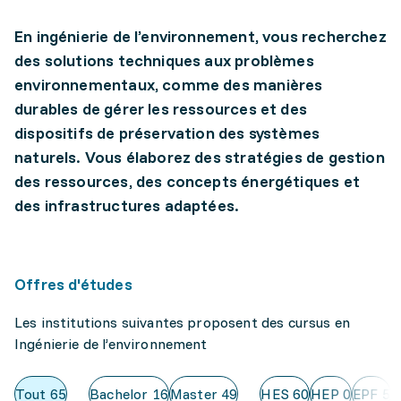
En ingénierie de l’environnement, vous recherchez
des solutions techniques aux problèmes
environnementaux, comme des manières
durables de gérer les ressources et des
dispositifs de préservation des systèmes
naturels. Vous élaborez des stratégies de gestion
des ressources, des concepts énergétiques et
des infrastructures adaptées.
Offres d'études
Les institutions suivantes proposent des cursus en
Ingénierie de l’environnement
Tout
65
Bachelor
16
Master
49
HES
60
HEP
0
EPF
5
U