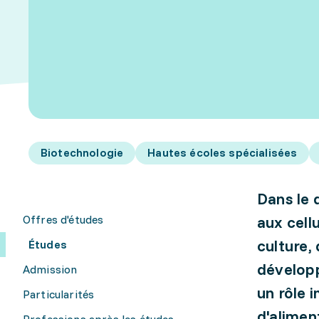
Biotechnologie
Hautes écoles spécialisées
Dans le 
Offres d'études
aux cell
culture,
Études
développ
Admission
un rôle 
Particularités
d'alimen
Professions après les études