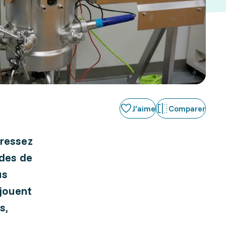
J'aime
Comparer
éressez
odes de
us
jouent
s,