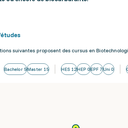
'études
utions suivantes proposent des cursus en Biotechnolog
Bachelor
5
Master
15
HES
12
HEP
0
EPF
7
Uni
0