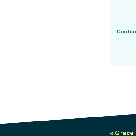
Conte
«
Grâce 