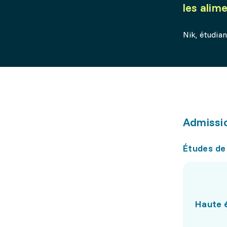
les alim
Nik, étudia
Admissi
Études de
Haute é