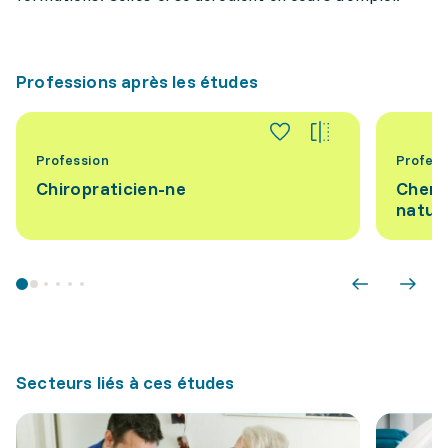
Professions après les études
Profession
Profess
Chiropraticien-ne
Cherc
nature
Secteurs liés à ces études