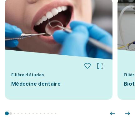
Filière d'études
Filière
Médecine dentaire
Biote