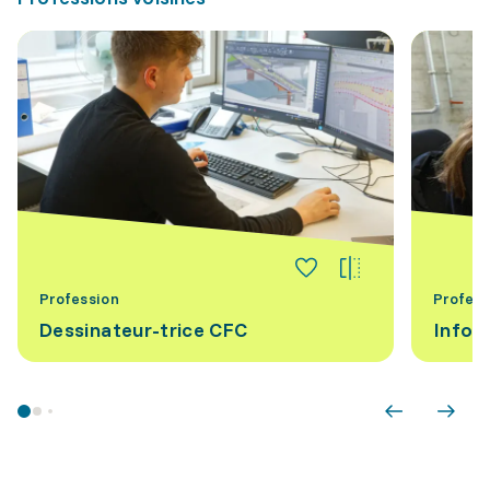
Profession
Profess
Dessinateur-trice CFC
Infor