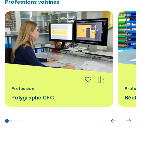
Professions voisines
Profession
Profess
Polygraphe CFC
Réalis