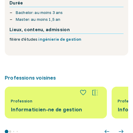
Durée
Bachelor: au moins 3 ans
Master: au moins 1,5 an
Lieux, contenu, admission
filière d'études
ingénierie de gestion
Professions voisines
Profession
Profess
Informaticien-ne de gestion
Infor