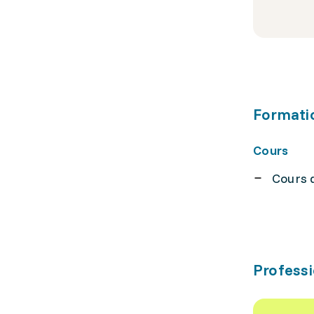
Formati
Cours
Cours d
Professi