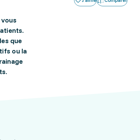
J'aime
Comparer
 vous
atients.
lles que
ifs ou la
drainage
ts.