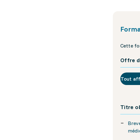
Forma
Cette fo
Offre d
Tout af
Titre 
Brev
médic