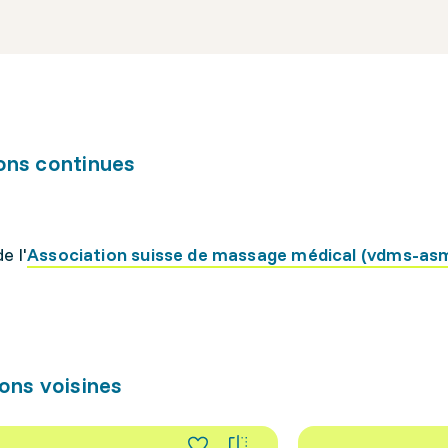
ons continues
e l'
Association suisse de massage médical (vdms-a
ons voisines