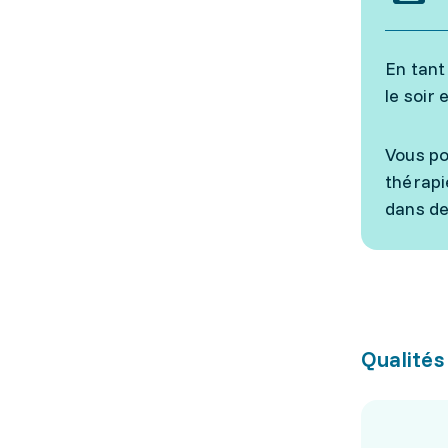
En tant
le soir 
Vous po
thérapi
dans de
Qualités