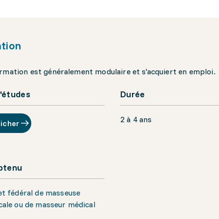
tion
rmation est généralement modulaire et s'acquiert en emploi.
'études
Durée
2 à 4 ans
ficher
obtenu
et fédéral de masseuse
ale ou de masseur médical