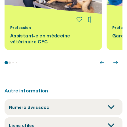
Profession
Profess
Assistant-e en médecine
Gardi
vétérinaire CFC
Autre information
Numéro Swissdoc
Liens utiles