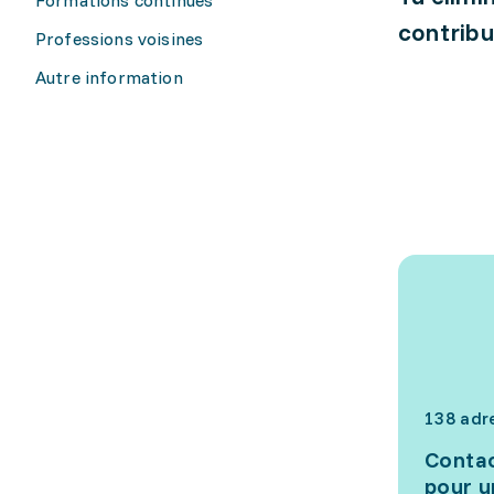
contribu
Professions voisines
Autre information
138 adr
Contac
pour u