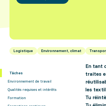
Logistique
Environnement, climat
Transpor
En tant 
Tâches
traites 
réutilis
Environnement de travail
les texti
Qualités requises et intérêts
Tu réint
Formation
Tu élimi
Formations continues