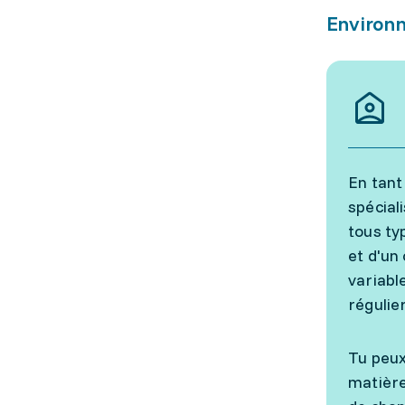
Environn
En tant
spécial
tous ty
et d'un
variabl
régulie
Tu peux
matière