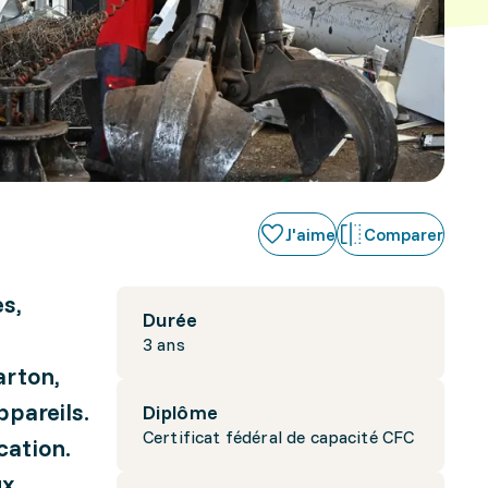
J'aime
Comparer
es,
Durée
3 ans
arton,
ppareils.
Diplôme
Certificat fédéral de capacité CFC
cation.
x,