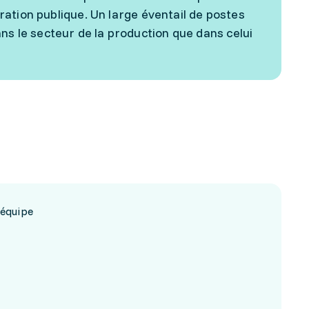
stration publique. Un large éventail de postes
ns le secteur de la production que dans celui
 équipe