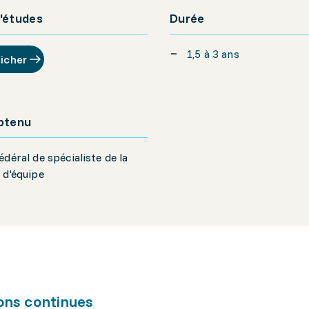
'études
Durée
1,5 à 3 ans
ficher
obtenu
édéral de spécialiste de la
 d'équipe
ons continues