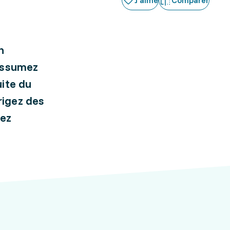
J'aime
Comparer
n
 assumez
uite du
rigez des
sez