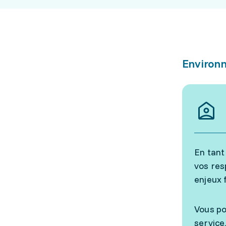
Environn
En tant
vos res
enjeux 
Vous po
service