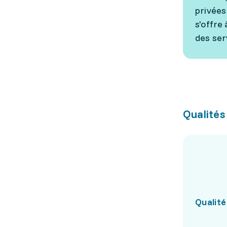
privées 
s'offre
des ser
Qualités
Qualité