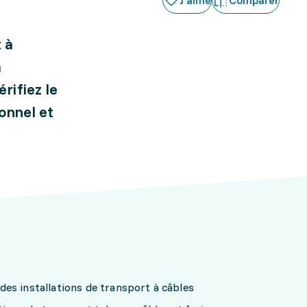
J'aime
Comparer
 à
a
rifiez le
onnel et
le des installations de transport à câbles