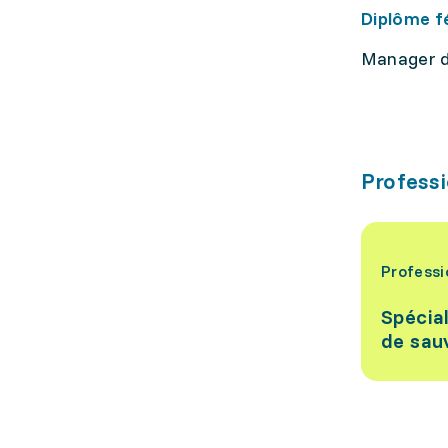
Diplôme f
Manager 
Professi
Professi
Spécial
de sau