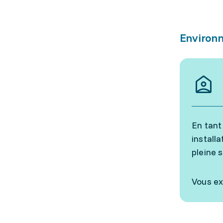
Environn
En tant
install
pleine 
Vous ex