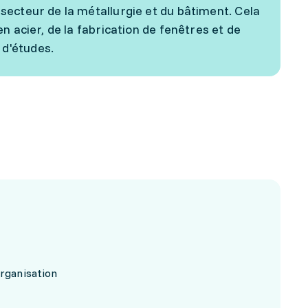
secteur de la métallurgie et du bâtiment. Cela
n acier, de la fabrication de fenêtres et de
d'études.
organisation