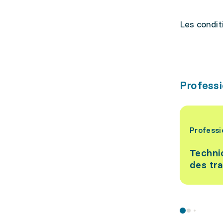
Les condit
Professi
Professi
Technic
des tr