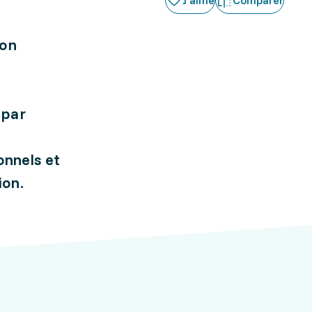
J'aime
Comparer
ion
 par
onnels et
ion.