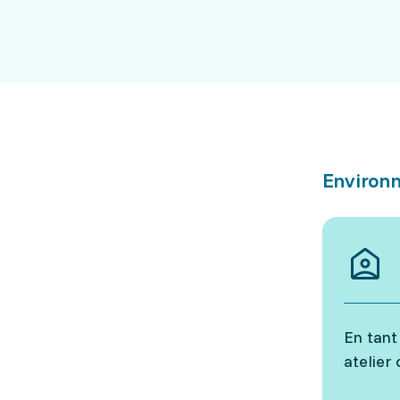
Environn
En tant
atelier 