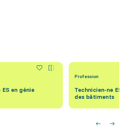
Profession
 ES en génie
Technicien-ne ES en
des bâtiments