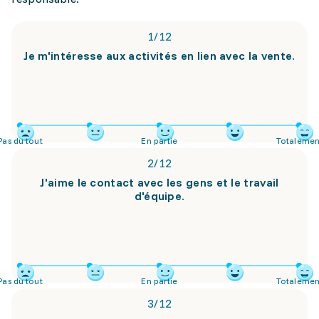
1
/
12
Je m'intéresse aux activités en lien avec la vente.
Pas du tout
En partie
Totalemen
2
/
12
J'aime le contact avec les gens et le travail
d'équipe.
Pas du tout
En partie
Totalemen
3
/
12