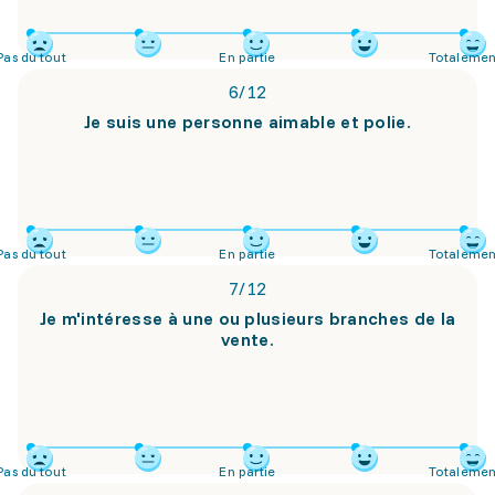
Pas du tout
En partie
Totalemen
6
/
12
Je suis une personne aimable et polie.
Pas du tout
En partie
Totalemen
7
/
12
Je m'intéresse à une ou plusieurs branches de la
vente.
Pas du tout
En partie
Totalemen