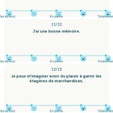
Pas du tout
En partie
Totalemen
11
/
12
J'ai une bonne mémoire.
Pas du tout
En partie
Totalemen
12
/
12
Je peux m'imaginer avoir du plaisir à garnir les
étagères de marchandises.
Pas du tout
En partie
Totalemen