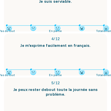
Je suis serviable.
Pas du tout
En partie
Totalemen
4
/
12
Je m'exprime facilement en français.
Pas du tout
En partie
Totalemen
5
/
12
Je peux rester debout toute la journée sans
problème.