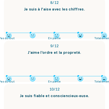
8
/
12
Je suis à l'aise avec les chiffres.
Pas du tout
En partie
Totalemen
9
/
12
J'aime l'ordre et la propreté.
Pas du tout
En partie
Totalemen
10
/
12
Je suis fiable et consciencieux-euse.