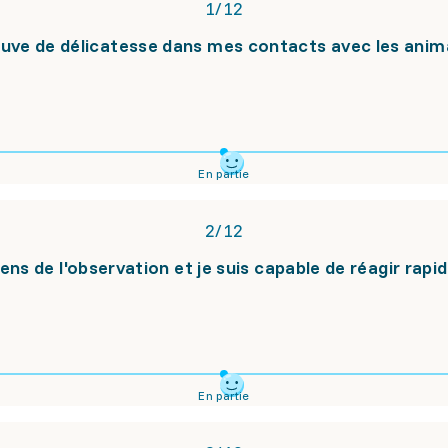
1
/
12
 preuve de délicatesse dans mes contacts avec les anim
En partie
2
/
12
 sens de l'observation et je suis capable de réagir rap
En partie