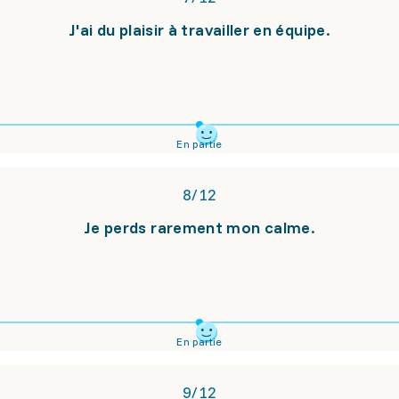
J'ai du plaisir à travailler en équipe.
En partie
8
/
12
Je perds rarement mon calme.
En partie
9
/
12