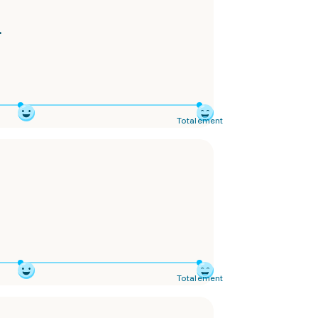
.
Totalement
Totalement