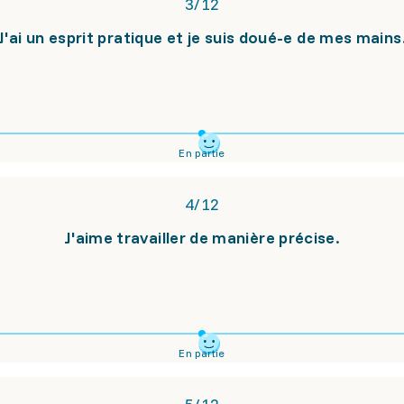
3
/
12
J'ai un esprit pratique et je suis doué-e de mes mains
En partie
4
/
12
J'aime travailler de manière précise.
En partie