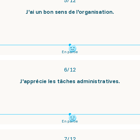
5
/
12
J'ai un bon sens de l'organisation.
En partie
6
/
12
J'apprécie les tâches administratives.
En partie
7
/
12