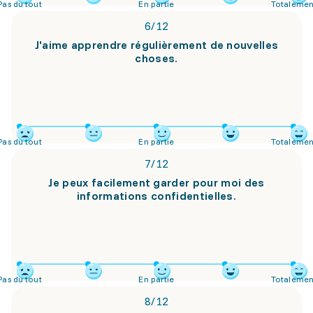
Pas du tout
En partie
Totalemen
6
/
12
J'aime apprendre régulièrement de nouvelles
choses.
Pas du tout
En partie
Totalemen
7
/
12
Je peux facilement garder pour moi des
informations confidentielles.
Pas du tout
En partie
Totalemen
8
/
12