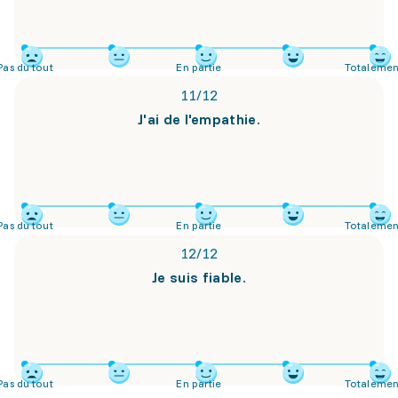
Pas du tout
En partie
Totalemen
11
/
12
J'ai de l'empathie.
Pas du tout
En partie
Totalemen
12
/
12
Je suis fiable.
Pas du tout
En partie
Totalemen