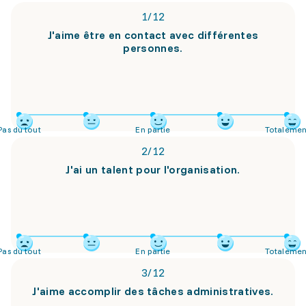
1
/
12
J'aime être en contact avec différentes
personnes.
Pas du tout
En partie
Totalemen
2
/
12
J'ai un talent pour l'organisation.
Pas du tout
En partie
Totalemen
3
/
12
J'aime accomplir des tâches administratives.