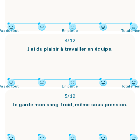
Pas du tout
En partie
Totalemen
4
/
12
J'ai du plaisir à travailler en équipe.
Pas du tout
En partie
Totalemen
5
/
12
Je garde mon sang-froid, même sous pression.