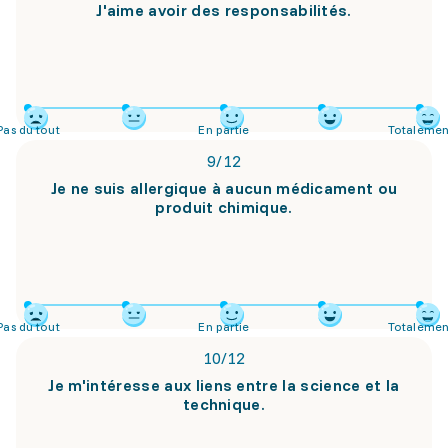
J'aime avoir des responsabilités.
Pas du tout
En partie
Totalemen
9
/
12
Je ne suis allergique à aucun médicament ou
produit chimique.
Pas du tout
En partie
Totalemen
10
/
12
Je m'intéresse aux liens entre la science et la
technique.