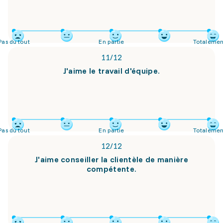
Pas du tout
En partie
Totalemen
11
/
12
J'aime le travail d'équipe.
Pas du tout
En partie
Totalemen
12
/
12
J'aime conseiller la clientèle de manière
compétente.