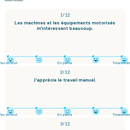
1
/
12
Les machines et les équipements motorisés
m'intéressent beaucoup.
Pas du tout
En partie
Totalemen
2
/
12
J'apprécie le travail manuel.
Pas du tout
En partie
Totalemen
3
/
12