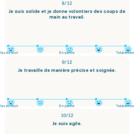
8
/
12
Je suis solide et je donne volontiers des coups de
main au travail.
Pas du tout
En partie
Totalemen
9
/
12
Je travaille de manière précise et soignée.
Pas du tout
En partie
Totalemen
10
/
12
Je suis agile.