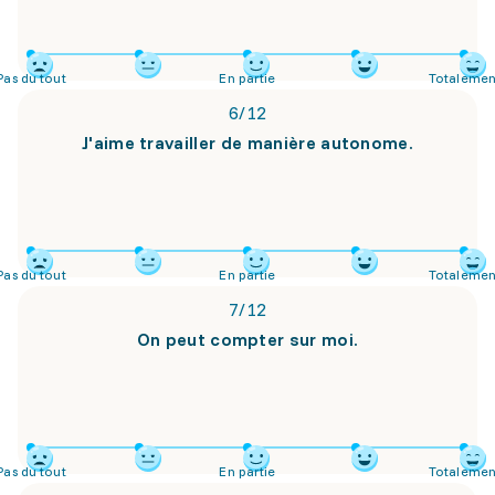
Pas du tout
En partie
Totalemen
6
/
12
J'aime travailler de manière autonome.
Pas du tout
En partie
Totalemen
7
/
12
On peut compter sur moi.
Pas du tout
En partie
Totalemen