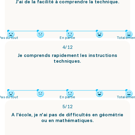
J'ai de la facilité à comprendre la technique.
Pas du tout
En partie
Totalemen
4
/
12
Je comprends rapidement les instructions
techniques.
Pas du tout
En partie
Totalemen
5
/
12
A l'école, je n'ai pas de difficultés en géométrie
ou en mathématiques.