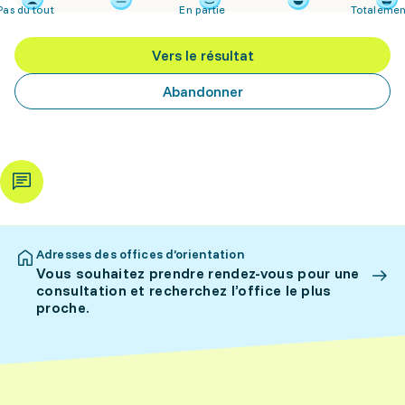
Pas du tout
En partie
Totalemen
Vers le résultat
Abandonner
Adresses des offices d’orientation
Vous souhaitez prendre rendez-vous pour une
consultation et recherchez l’office le plus
proche.