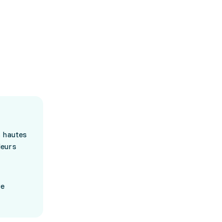
s hautes
leurs
re