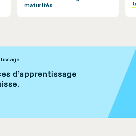
t
maturités
ntissage
ces d’apprentissage
isse.