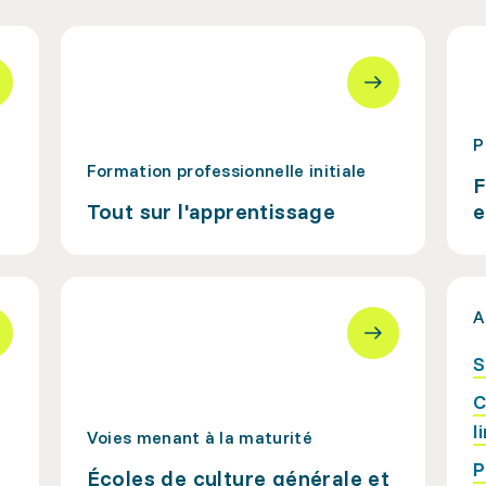
P
Formation professionnelle initiale
F
Tout sur l'apprentissage
e
A
S
C
l
Voies menant à la maturité
P
Écoles de culture générale et