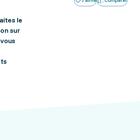
J'aime
Comparer
aites le
ion sur
e vous
its