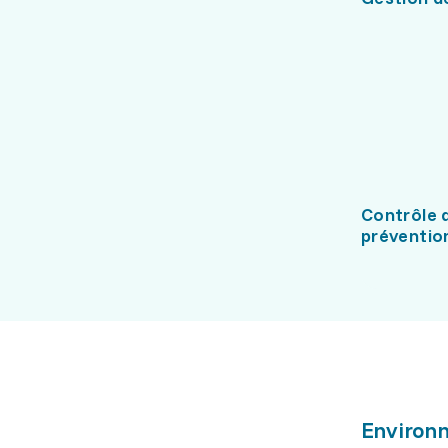
Contrôle q
préventio
Environn