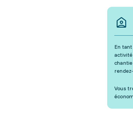
En tant
activit
chantie
rendez-
Vous tr
économi