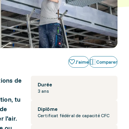
J'aime
Comparer
tions de
Durée
3 ans
tion, tu
 de
Diplôme
Certificat fédéral de capacité CFC
l'air.
ce ou