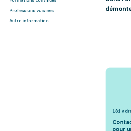
démontes
Professions voisines
Autre information
181 adr
Contac
pour u