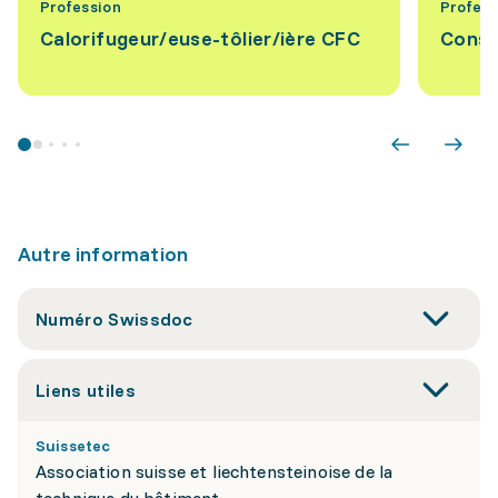
Profession
Profess
Calorifugeur/euse-tôlier/ière CFC
Const
Autre information
Numéro Swissdoc
Liens utiles
Suissetec
Association suisse et liechtensteinoise de la