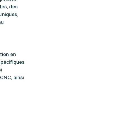
les, des
uniques,
au
tion en
spécifiques
i
CNC, ainsi