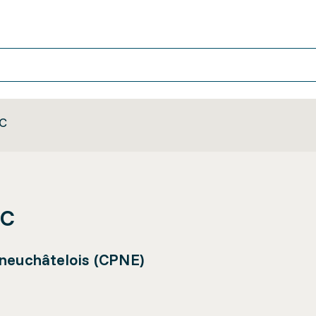
FC
FC
 neuchâtelois (CPNE)