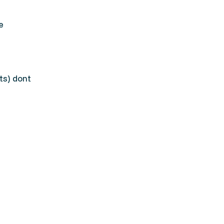
e
ts) dont