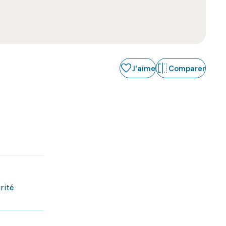
J'aime
Comparer
rité