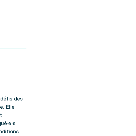
 défis des
. Elle
t
ué·e·s
nditions