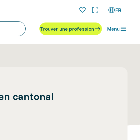
FR
Trouver une profession
Menu
men cantonal