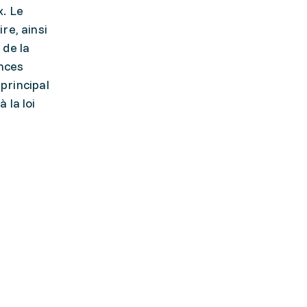
x. Le
re, ainsi
 de la
ances
 principal
 la loi