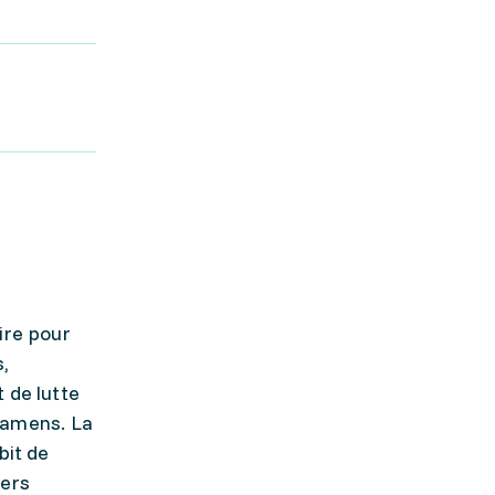
ire pour
s,
 de lutte
examens. La
bit de
iers