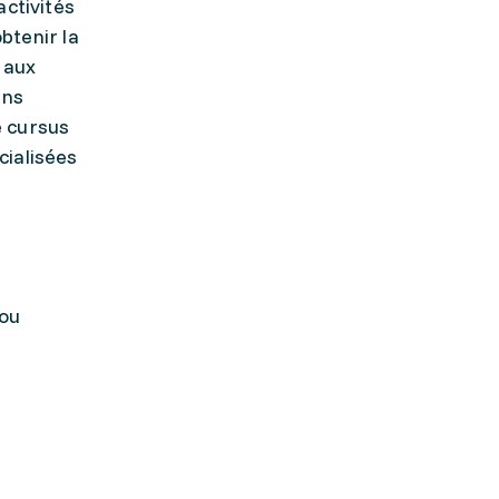
activités
btenir la
s aux
ans
e cursus
cialisées
 ou