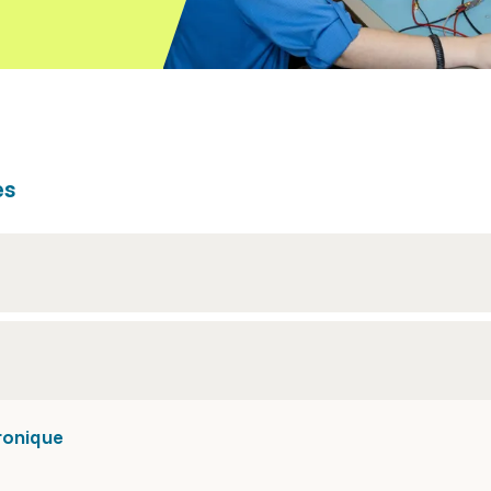
es
ronique