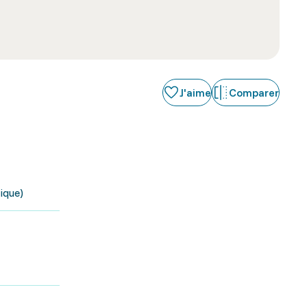
J'aime
Comparer
ique)