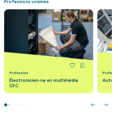
Professions voisines
Profession
Profess
Électronicien-ne en multimédia
Autom
CFC