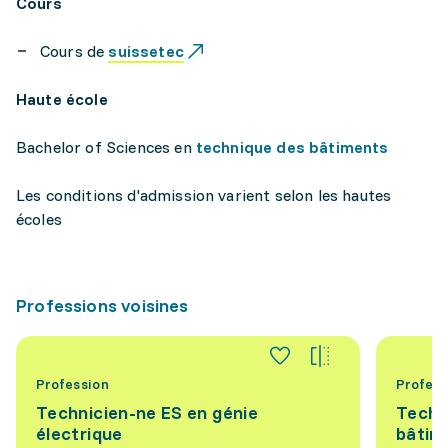
Cours
Cours de
suissetec
Haute école
Bachelor of Sciences en
technique des bâtiments
Les conditions d'admission varient selon les hautes
écoles
Professions voisines
Profession
Profess
Technicien-ne ES en génie
Techn
électrique
bâtim