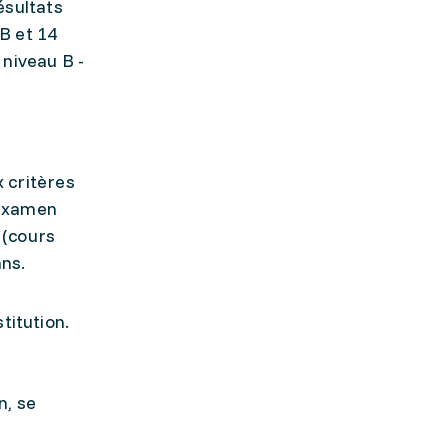
ésultats
 B et 14
 niveau B -
x critères
'examen
 (cours
ans.
stitution.
n, se