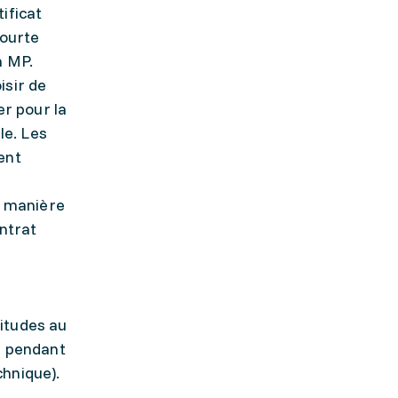
ificat
courte
a MP.
isir de
er pour la
le. Les
ent
e manière
ontrat
titudes au
le pendant
chnique).