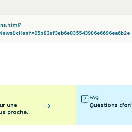
ons.html?
=News&cHash=05b83ef3eb6e835543906e6696ea6b2e
FAQ
ur une
Questions d’or
lus proche.