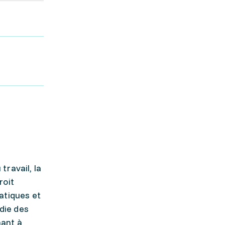
ravail, la
roit
atiques et
die des
hant à