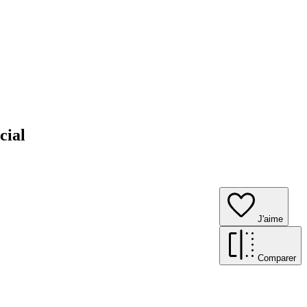
cial
J'aime
Comparer