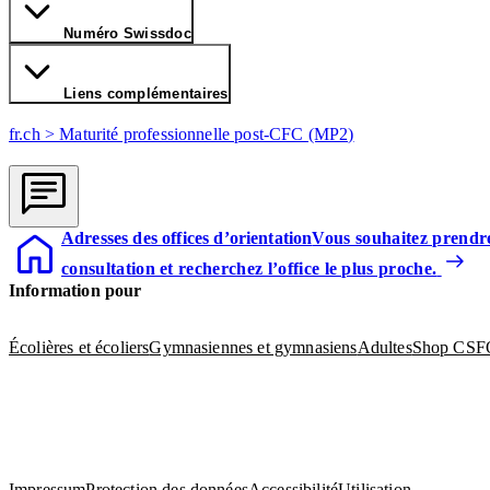
Numéro Swissdoc
Liens complémentaires
fr.ch > Maturité professionnelle post-CFC (MP2)
Adresses des offices d’orientation
Vous souhaitez prendr
consultation et recherchez l’office le plus proche.
Information pour
Écolières et écoliers
Gymnasiennes et gymnasiens
Adultes
Shop CSFO: 
Impressum
Protection des données
Accessibilité
Utilisation