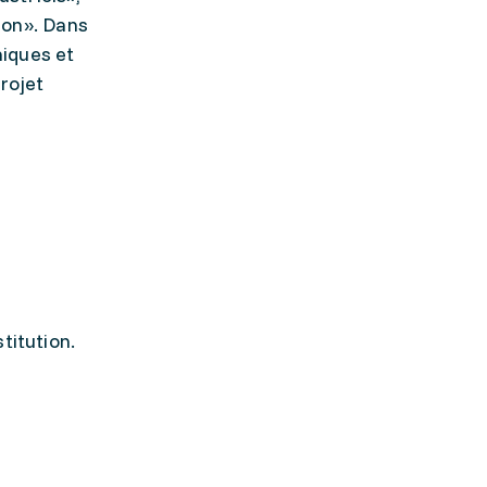
ion». Dans
niques et
rojet
stitution.