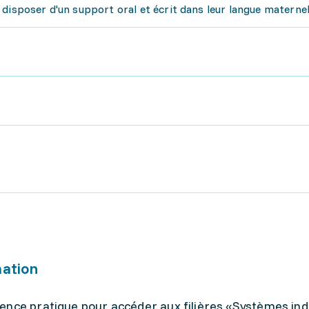
disposer d'un support oral et écrit dans leur langue maternel
mation
ence pratique pour accéder aux filières «Systèmes indu